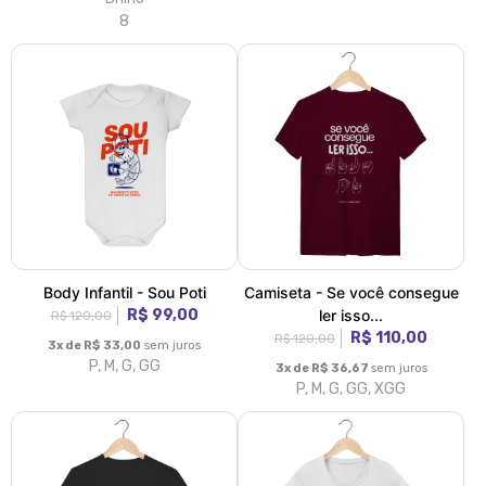
8
Body Infantil - Sou Poti
Camiseta - Se você consegue
R$ 99,00
ler isso...
R$ 120,00
R$ 110,00
R$ 120,00
3x de R$ 33,00
sem juros
P, M, G, GG
3x de R$ 36,67
sem juros
P, M, G, GG, XGG