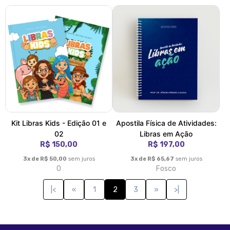
Kit Libras Kids - Edição 01 e
Apostila Física de Atividades:
02
Libras em Ação
R$ 150,00
R$ 197,00
3x de R$ 50,00
sem juros
3x de R$ 65,67
sem juros
0
Fosco
|<
«
1
2
3
»
>|