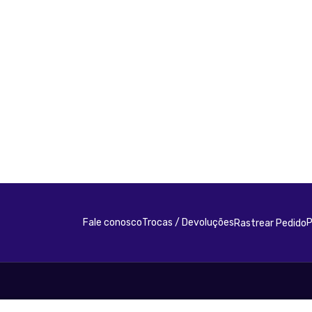
Fale conosco
Trocas / Devoluções
P
Rastrear Pedido