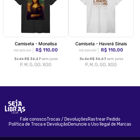
Camiseta - Monalisa
Camiseta - Haverá Sinais
R$ 110,00
R$ 110,00
R$ 120,00
R$ 120,00
3x de R$ 36,67
sem juros
3x de R$ 36,67
sem juros
P, M, G, GG, XGG
P, M, G, GG, XGG
Fale conosco
Trocas / Devoluções
Rastrear Pedido
Política de Troca e Devolução
Denuncie o Uso Ilegal de Marcas